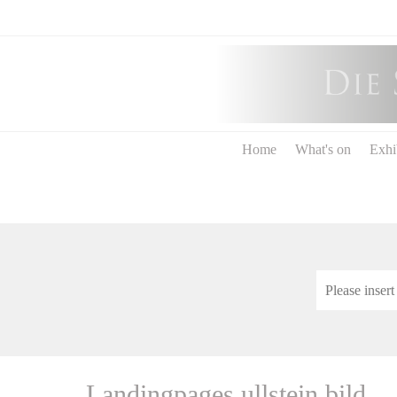
Home
What's on
Exhi
Landingpages ullstein bild