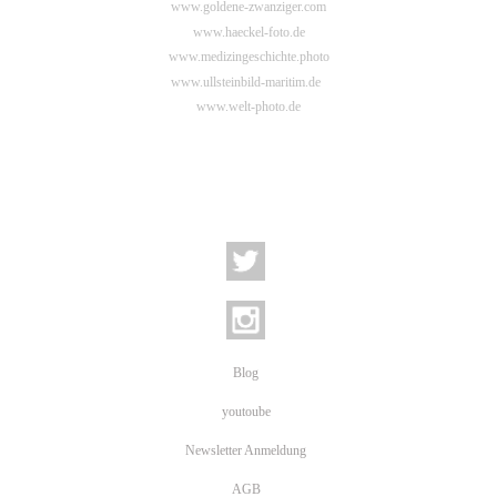
www.goldene-zwanziger.com
www.haeckel-foto.de
www.medizingeschichte.photo
www.ullsteinbild-maritim.de
www.welt-photo.de
Blog
youtoube
Newsletter Anmeldung
AGB