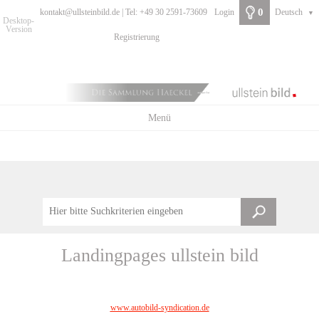
0
kontakt@ullsteinbild.de | Tel: +49 30 2591-73609
Login
Deutsch
▼
Desktop-
Version
Registrierung
Menü
Landingpages ullstein bild
www.autobild-syndication.de